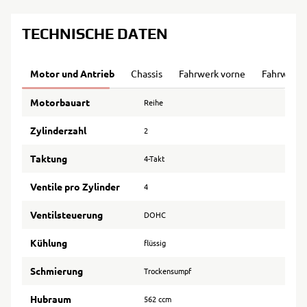
TECHNISCHE DATEN
Motor und Antrieb
Chassis
Fahrwerk vorne
Fahrwerk 
Motorbauart
Reihe
Zylinderzahl
2
Taktung
4-Takt
Ventile pro Zylinder
4
Ventilsteuerung
DOHC
Kühlung
flüssig
Schmierung
Trockensumpf
Hubraum
562 ccm